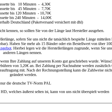
ssette bis 10 Minuten - 4,30€
ssette bis 45 Minuten - 7,70€
ssette bis 120 Minuten - 10,70€
ssette bis 240 Minuten - 14,00€
erhalb Deutschland (Paketversand versichert mit dhl)
ht kennen, so sollten Sie von der Länge laut Hersteller ausgehen.
erlänge, sofern Sie uns nicht die tatsächlich bespielte Länge mitteilen
nbar). Haben Sie mehr als 15 Bänder oder ein Bestellwert von über 100
Angebot
. Hierbei legen wir die Herstellerlängen zugrunde, wenn Sie un
anderen Längen nennen.
lgt, wenn Ihre Zahlung auf unserem Konto gut geschrieben wurde. Wünsc
 Gebühren von 3,20€ an. Bei Zahlung per Nachnahme werden zusätzlich
er Beauftragung mit. Nach der Rechnungsstellung kann die Zahlweise nich
geändert werden.
wird nur die deutsche TV-Norm PAL
welches äußerst selten ist, kann von uns nicht überspielt werden