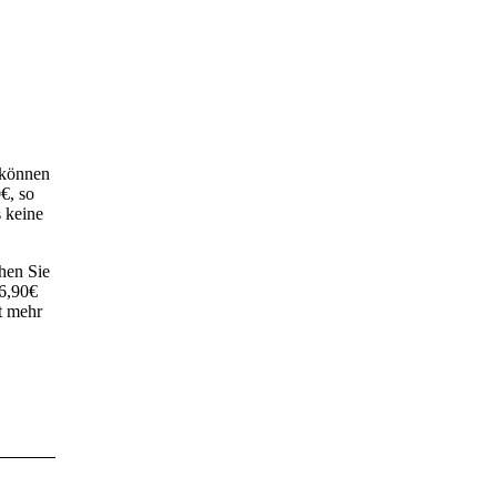
 können
€, so
s keine
hen Sie
 6,90€
t mehr