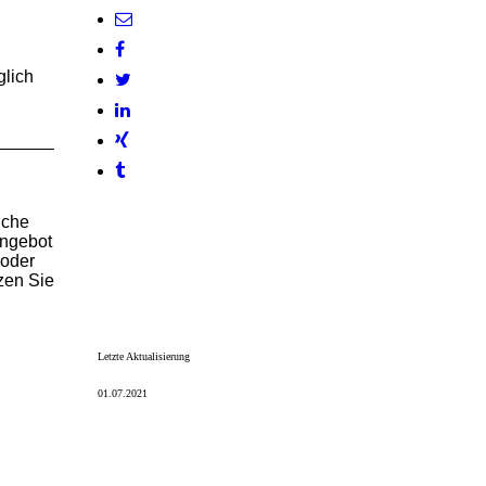
glich
iche
Angebot
oder
zen Sie
Letzte Aktualisierung
01.07.2021