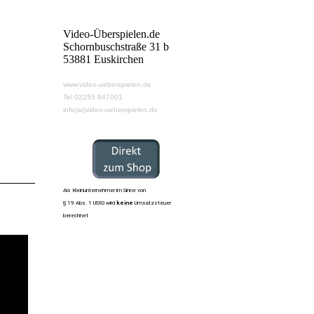
Video-Überspielen.de
Schornbuschstraße 31 b
53881 Euskirchen
www.video-ueberspielen.de
Tel 02255 947001
info(at)video-ueberspielen.de
Als Kleinunternehmer im Sinne von
§ 19 Abs. 1 UStG wird
keine
Umsatzsteuer
berechnet