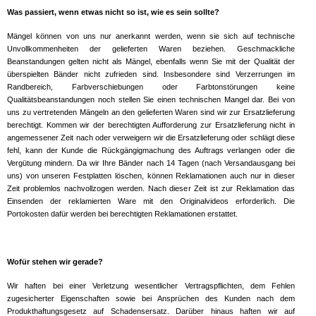
Was passiert, wenn etwas nicht so ist, wie es sein sollte?
Mängel können von uns nur anerkannt werden, wenn sie sich auf technische
Unvollkommenheiten der gelieferten Waren beziehen. Geschmackliche
Beanstandungen gelten nicht als Mängel, ebenfalls wenn Sie mit der Qualität der
überspielten Bänder nicht zufrieden sind. Insbesondere sind Verzerrungen im
Randbereich, Farbverschiebungen oder Farbtonstörungen keine
Qualitätsbeanstandungen noch stellen Sie einen technischen Mangel dar. Bei von
uns zu vertretenden Mängeln an den gelieferten Waren sind wir zur Ersatzlieferung
berechtigt. Kommen wir der berechtigten Aufforderung zur Ersatzlieferung nicht in
angemessener Zeit nach oder verweigern wir die Ersatzlieferung oder schlägt diese
fehl, kann der Kunde die Rückgängigmachung des Auftrags verlangen oder die
Vergütung mindern. Da wir Ihre Bänder nach 14 Tagen (nach Versandausgang bei
uns) von unseren Festplatten löschen, können Reklamationen auch nur in dieser
Zeit problemlos nachvollzogen werden. Nach dieser Zeit ist zur Reklamation das
Einsenden der reklamierten Ware mit den Originalvideos erforderlich. Die
Portokosten dafür werden bei berechtigten Reklamationen erstattet.
Wofür stehen wir gerade?
Wir haften bei einer Verletzung wesentlicher Vertragspflichten, dem Fehlen
zugesicherter Eigenschaften sowie bei Ansprüchen des Kunden nach dem
Produkthaftungsgesetz auf Schadensersatz. Darüber hinaus haften wir auf