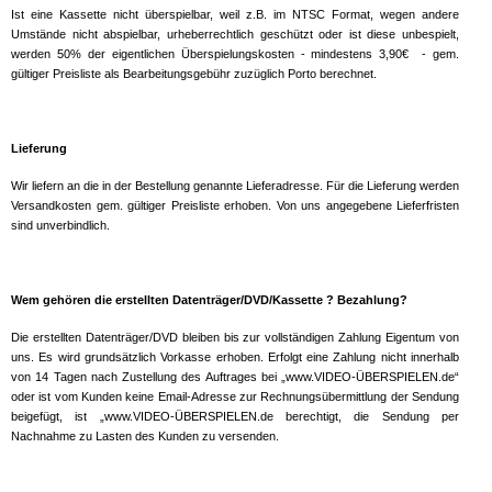
Ist eine Kassette nicht überspielbar, weil z.B. im NTSC Format, wegen andere
Umstände nicht abspielbar, urheberrechtlich geschützt oder ist diese unbespielt,
werden 50% der eigentlichen Überspielungskosten - mindestens 3,90€ - gem.
gültiger Preisliste als Bearbeitungsgebühr zuzüglich Porto berechnet.
Lieferung
Wir liefern an die in der Bestellung genannte Lieferadresse. Für die Lieferung werden
Versandkosten gem. gültiger Preisliste erhoben. Von uns angegebene Lieferfristen
sind unverbindlich.
Wem gehören die erstellten Datenträger/DVD/Kassette ? Bezahlung?
Die erstellten Datenträger/DVD bleiben bis zur vollständigen Zahlung Eigentum von
uns. Es wird grundsätzlich Vorkasse erhoben. Erfolgt eine Zahlung nicht innerhalb
von 14 Tagen nach Zustellung des Auftrages bei „www.VIDEO-ÜBERSPIELEN.de“
oder ist vom Kunden keine Email-Adresse zur Rechnungsübermittlung der Sendung
beigefügt, ist „www.VIDEO-ÜBERSPIELEN.de berechtigt, die Sendung per
Nachnahme zu Lasten des Kunden zu versenden.