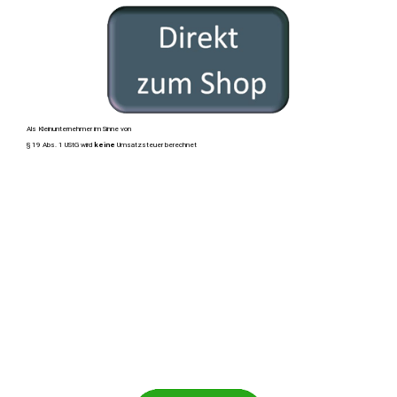
Als Kleinunternehmer im Sinne von
§ 19 Abs. 1 UStG wird
keine
Umsatzsteuer berechnet