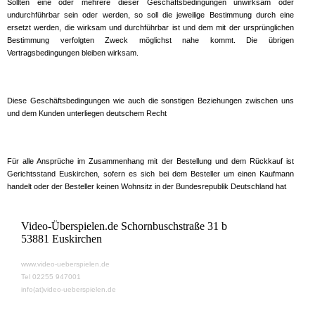
Sollten eine oder mehrere dieser Geschäftsbedingungen unwirksam oder
undurchführbar sein oder werden, so soll die jeweilige Bestimmung durch eine
ersetzt werden, die wirksam und durchführbar ist und dem mit der ursprünglichen
Bestimmung verfolgten Zweck möglichst nahe kommt. Die übrigen
Vertragsbedingungen bleiben wirksam.
Diese Geschäftsbedingungen wie auch die sonstigen Beziehungen zwischen uns
und dem Kunden unterliegen deutschem Recht
Für alle Ansprüche im Zusammenhang mit der Bestellung und dem Rückkauf ist
Gerichtsstand Euskirchen, sofern es sich bei dem Besteller um einen Kaufmann
handelt oder der Besteller keinen Wohnsitz in der Bundesrepublik Deutschland hat
.
Video-Überspielen.de Schornbuschstraße 31 b
53881 Euskirchen
www.video-ueberspielen.de
Tel 02255 947001
info(at)video-ueberspielen.de