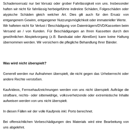
Schadensersatz nur bei Vorsatz oder grober Fahrlässigkeit von uns. Insbesonder
haften wir nicht für fahrlässig herbeigeführte indirekte Schäden, Folgeschäden oder
atypische Schäden gleich welcher Art. Dies gilt auch für den Ersatz von
entgangenem Gewinn, entgangener Nutzungsmöglichkeit oder immaterieller Werte.
Wir hafteten nicht für Verlust / Beschädigung von Datenträgern/DVD/Kassetten beim
Versand an / von Kunden. Für Beschädigungen an Ihren Kassetten durch den
gewöhnlichen Abspielvorgang (z.B. Bandsalat oder Abreißen) kann keine Haftung
übernommen werden. Wir versichern die pflegliche Behandlung Ihrer Bänder.
Was wird nicht überspielt?
Generell werden nur Aufnahmen überspielt, die nicht gegen das Urheberrecht oder
andere Rechte verstoßen.
Kaufvideos, Fernsehaufzeichnungen werden von uns nicht überspielt. Aufträge die
strafbare, rechts- oder sittenwidrige, volksverhetzende oder extremistische Inhalte
aufweisen werden von uns nicht überspielt.
In diesen Fällen wir der volle Kaufpreis inkl. Porto berechnet.
Bei offensichtlichen Vorbeschädigungen des Materials wird eine Bearbeitung von
uns abgelehnt.