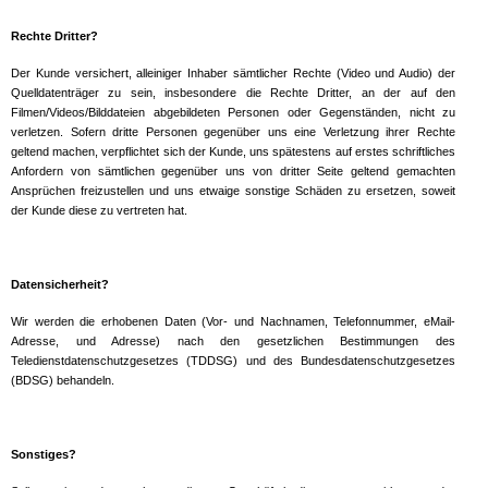
Rechte Dritter?
Der Kunde versichert, alleiniger Inhaber sämtlicher Rechte (Video und Audio) der
Quelldatenträger zu sein, insbesondere die Rechte Dritter, an der auf den
Filmen/Videos/Bilddateien abgebildeten Personen oder Gegenständen, nicht zu
verletzen. Sofern dritte Personen gegenüber uns eine Verletzung ihrer Rechte
geltend machen, verpflichtet sich der Kunde, uns spätestens auf erstes schriftliches
Anfordern von sämtlichen gegenüber uns von dritter Seite geltend gemachten
Ansprüchen freizustellen und uns etwaige sonstige Schäden zu ersetzen, soweit
der Kunde diese zu vertreten hat.
Datensicherheit?
Wir werden die erhobenen Daten (Vor- und Nachnamen, Telefonnummer, eMail-
Adresse, und Adresse) nach den gesetzlichen Bestimmungen des
Teledienstdatenschutzgesetzes (TDDSG) und des Bundesdatenschutzgesetzes
(BDSG) behandeln.
Sonstiges?