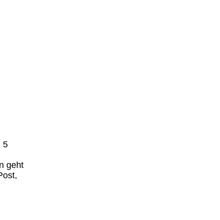
 5
n geht
Post,