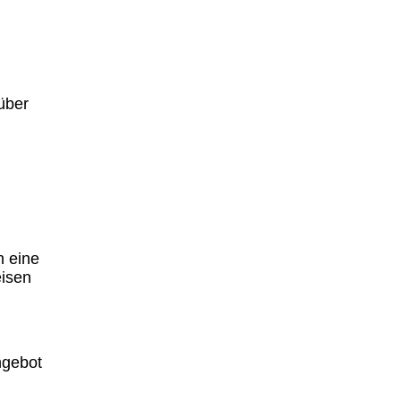
über
n eine
eisen
ngebot