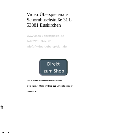
Video-Überspielen.de
Schornbuschstraße 31 b
53881 Euskirchen
www.video-ueberspielen.de
Tel 02255 947001
info(at)video-ueberspielen.de
Als Kleinunternehmer im Sinne von
§ 19 Abs. 1 UStG wird
keine
Umsatzsteuer
berechnet
ch