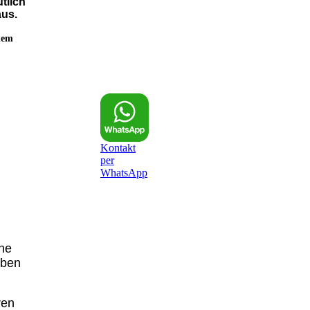
tlich
aus.
nem
Kontakt
per
WhatsApp
ne
eben
ren